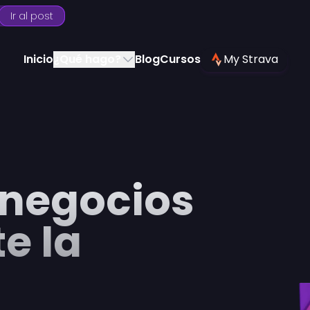
Ir al post
My Strava
Inicio
¿Qué hago?
Blog
Cursos
 negocios
e la