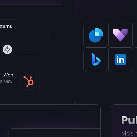
Pu
Más a