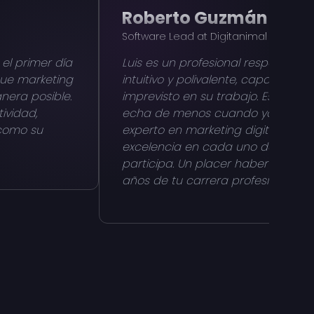
Roberto Guzmán
Software Lead at Digitanimal
el primer día
Luis es un profesional responsable,
que marketing
intuitivo y polivalente, capaz de re
nera posible.
imprevisto en su trabajo. Es un c
ividad,
echa de menos cuando ya no está
 como su
experto en marketing digital que 
excelencia en cada uno de los pr
participa. Un placer haber compa
años de tu carrera profesional, Luis