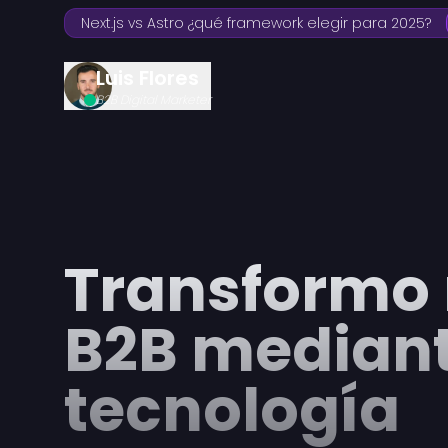
Next.js vs Astro ¿qué framework elegir para 2025?
Luis Flores
B2B Digital Marketer
Transformo
B2B mediant
tecnología