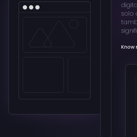
digit
solo 
tamb
signif
Know 